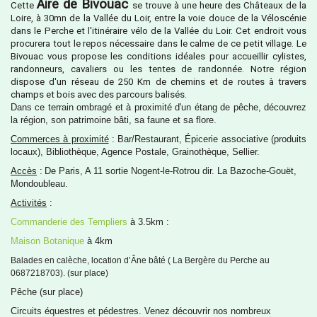
Aire de Bivouac
Cette
se trouve à une heure des Châteaux de la
Loire, à 30mn de la Vallée du Loir, entre la voie douce de la Véloscénie
dans le Perche et l'itinéraire vélo de la Vallée du Loir. Cet endroit vous
procurera tout le repos nécessaire dans le calme de ce petit village. Le
Bivouac vous propose les conditions idéales pour accueillir cylistes,
randonneurs, cavaliers ou les tentes de randonnée. Notre région
dispose d'un réseau de 250 Km de chemins et de routes à travers
champs et bois avec des parcours balisés.
Dans ce terrain ombragé et à proximité d'un étang de pêche, découvrez
la région, son patrimoine bâti, sa faune et sa flore.
Commerces à proximité
: Bar/Restaurant, Épicerie associative (produits
locaux), Bibliothèque, Agence Postale, Grainothèque, Sellier.
Accès
:
De Paris, A 11 sortie Nogent-le-Rotrou dir. La Bazoche-Gouët,
Mondoubleau.
Activités
:
Commanderie des Templiers
à 3.5km :
Maison Botanique
à 4km
Balades en calèche, location d’Âne bâté ( La Bergère du Perche au
0687218703).
(sur place)
Pêche (sur place)
Circuits équestres et pédestres. Venez découvrir nos nombreux