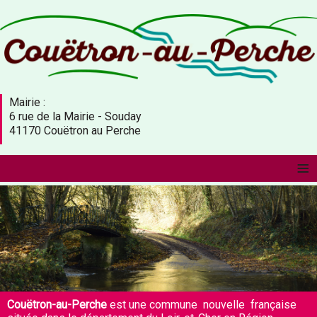
Mairie :
6 rue de la Mairie - Souday
41170 Couëtron au Perche
≡
Couëtron-au-Perche
est une commune nouvelle française