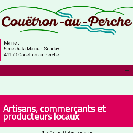
Mairie :
6 rue de la Mairie - Souday
41170 Couëtron au Perche
≡
Artisans, commerçants et
producteurs locaux
Bar Tabac Station service